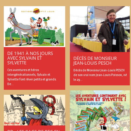
DE 1941 À NOS JOURS
AVEC SYLVAIN ET
DÉCÈS DE MONSIEUR
SYLVETTE
JEAN-LOUIS PESCH
Ces aventures et héros
Décès de Monsieur Jean-Louis PESCH
intergénérationnels, Sylvain et
de son vrai nom Jean-Louis Poisson, né
Sylvette font rêver petits et grands.
le 29...
De...