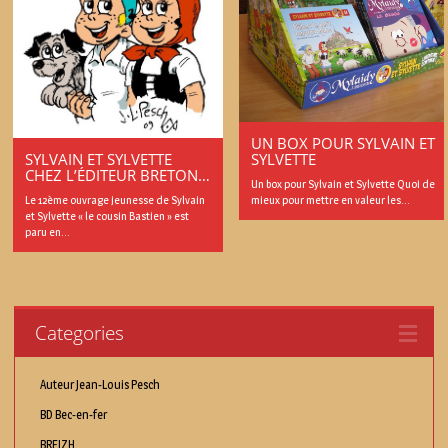
UN BOX POUR SYLVAIN ET
SYLVETTE
SYLVAIN ET SYLVETTE
CHEZ L’ÉDITEUR BRETON…
Un box pour Sylvain et Sylvette Quoi de
mieux pour mettre en valeur les...
Le 12ème ouvrage jeunesse de Sylvain
et Sylvette « le cousin Bastien » est
paru en...
Categories
Auteur Jean-Louis Pesch
BD Bec-en-fer
BREIZH