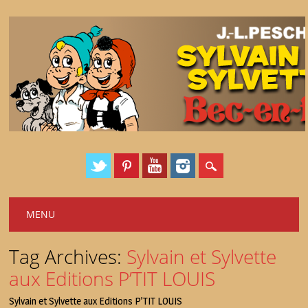
Main menu
Skip
MENU
to
content
Tag Archives:
Sylvain et Sylvette
aux Editions P’TIT LOUIS
Sylvain et Sylvette aux Editions P’TIT LOUIS