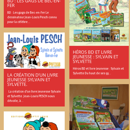
BD : LES GAGS DE BEC-EN-
FER
BD : Les gags de Bec-en-Fer Le
dessinateur Jean-Louis Pesch connu
pour la célèbre...
HÉROS BD ET LIVRE
JEUNESSE : SYLVAIN ET
SYLVETTE
Héros BD et livre jeunesse : Sylvain et
Sylvette Du haut de ses 93...
LA CRÉATION D’UN LIVRE
JEUNESSE SYLVAIN ET
SYLVETTE.
La création d’un livre jeunesse Sylvain
et Sylvette. Jean-Louis PESCH nous
dévoile, à...