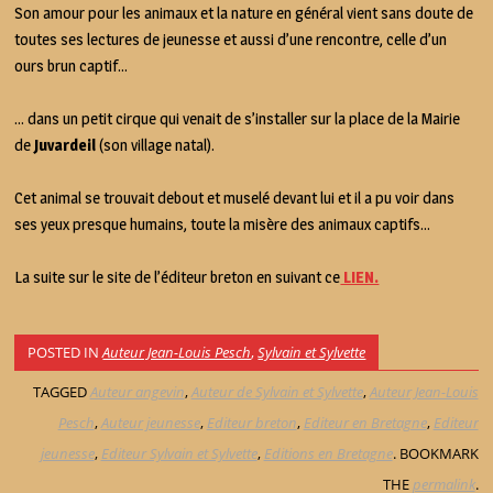
Son amour pour les animaux et la nature en général vient sans doute de
toutes ses lectures de jeunesse et aussi d’une rencontre, celle d’un
ours brun captif…
… dans un petit cirque qui venait de s’installer sur la place de la Mairie
de
Juvardeil
(son village natal).
Cet animal se trouvait debout et muselé devant lui et il a pu voir dans
ses yeux presque humains, toute la misère des animaux captifs…
La suite sur le site de l’éditeur breton en suivant ce
LIEN.
POSTED IN
Auteur Jean-Louis Pesch
,
Sylvain et Sylvette
TAGGED
Auteur angevin
,
Auteur de Sylvain et Sylvette
,
Auteur Jean-Louis
Pesch
,
Auteur jeunesse
,
Editeur breton
,
Editeur en Bretagne
,
Editeur
jeunesse
,
Editeur Sylvain et Sylvette
,
Editions en Bretagne
. BOOKMARK
THE
permalink
.