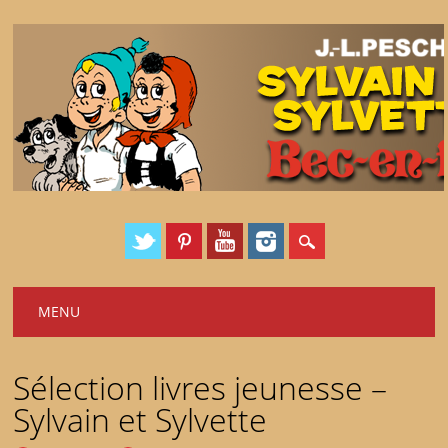
Main menu
Skip
MENU
to
content
Sélection livres jeunesse –
Sylvain et Sylvette