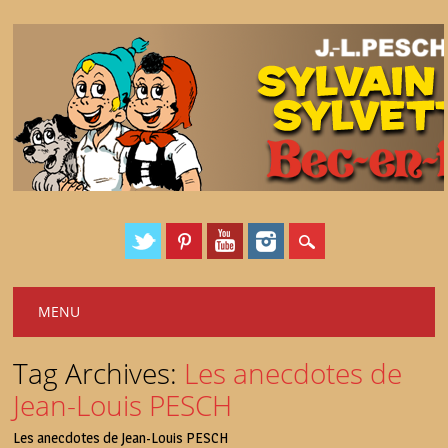
Main menu
Skip
MENU
to
content
Tag Archives:
Les anecdotes de
Jean-Louis PESCH
Les anecdotes de Jean-Louis PESCH