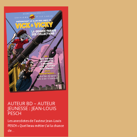
AUTEUR BD – AUTEUR
JEUNESSE : JEAN-LOUIS
PESCH
Les anecdotes de l’auteur Jean-Louis
PESCH « Quel beau métier j’ai la chance
de...