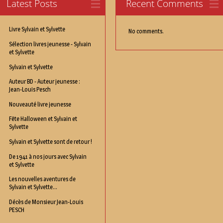
Latest Posts
Recent Comments
Livre Sylvain et Sylvette
No comments.
Sélection livres jeunesse - Sylvain
et Sylvette
Sylvain et Sylvette
Auteur BD - Auteur jeunesse :
Jean-Louis Pesch
Nouveauté livre jeunesse
Fête Halloween et Sylvain et
Sylvette
Sylvain et Sylvette sont de retour !
De 1941 à nos jours avec Sylvain
et Sylvette
Les nouvelles aventures de
Sylvain et Sylvette...
Décès de Monsieur Jean-Louis
PESCH