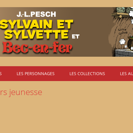
S
LES PERSONNAGES
LES COLLECTIONS
LES A
rs jeunesse