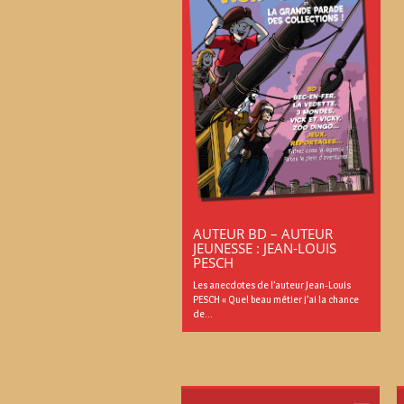
AUTEUR BD – AUTEUR
JEUNESSE : JEAN-LOUIS
PESCH
Les anecdotes de l’auteur Jean-Louis
PESCH « Quel beau métier j’ai la chance
de...