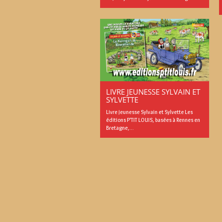
LIVRE JEUNESSE SYLVAIN ET
SYLVETTE
Livre jeunesse Sylvain et Sylvette Les
éditions P’TIT LOUIS, basées à Rennes en
Bretagne,...