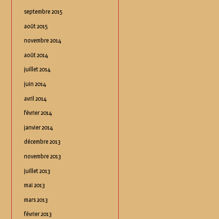
septembre 2015
août 2015
novembre 2014
août 2014
juillet 2014
juin 2014
avril 2014
février 2014
janvier 2014
décembre 2013
novembre 2013
juillet 2013
mai 2013
mars 2013
février 2013