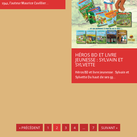
1941, l’auteur Maurice Cuvillier...
HÉROS BD ET LIVRE
JEUNESSE : SYLVAIN ET
SYLVETTE
Héros BD et livre jeunesse : Sylvain et
Sylvette Du haut de ses 93...
« PRÉCÉDENT
1
2
3
4
…
7
SUIVANT »