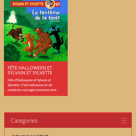
FÊTE HALLOWEEN ET
SYLVAIN ET SYLVETTE
Fête d’Halloween et Sylvain et
Sylvette. C’est Halloween et de
nombreux ouvrages jeunesse sont...
Categories